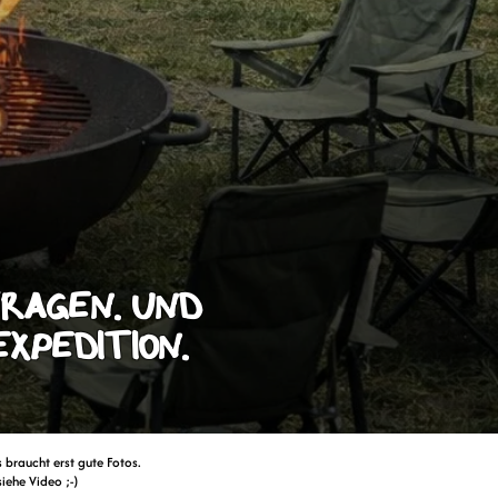
ragen. und
xpedition.
Es braucht erst gute Fotos.
iehe Video ;-)