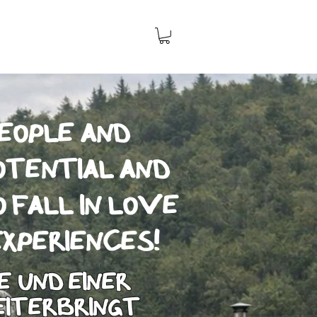
eople and
otential and
o fall in love
xperiences!
e und einer
weiterbringt