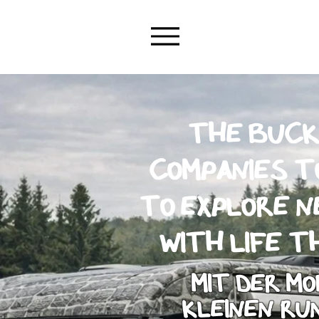
The Bucke
companies t
to explore ne
with life t
Mit der m
kleinen Run