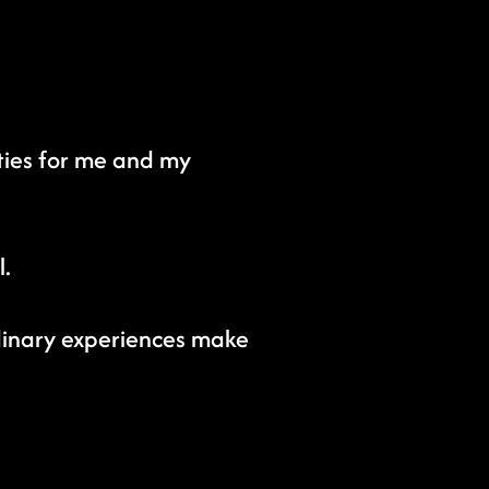
ties for me and my
l.
rdinary experiences make