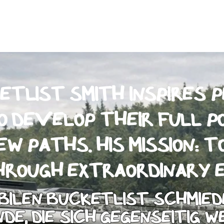
tlist Smith inspires p
o develop their full p
w paths. His mission: t
hrough extraordinary e
obilen Bucketlist Schmied
de, die sich gegenseitig 