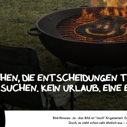
hen, die Entscheidungen t
suchen. Kein Urlaub. Eine E
Bild-Hinweis: Ja - das Bild ist "noch" KI-generiert. 
Doch, es sieht schon sehr ähnlich aus – s