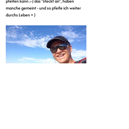
pfeifen kann ;-) das "steckt an", haben 
manche gemeint - und so pfeife ich weiter 
durchs Leben = ) 
0
7
Kommentar verfassen...