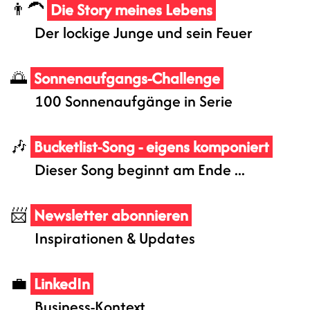
👨‍🦱
Die Story meines Lebens
Der lockige Junge und sein Feuer​​
🌅
Sonnenaufgangs-Challenge
100 Sonnenaufgänge in Serie​​
🎶
Bucketlist-Song
- eigens komponiert
Dieser Song beginnt am Ende ...
📨
Newsletter abonnieren
Inspirationen & Updates
💼
LinkedIn
Business-Kontext