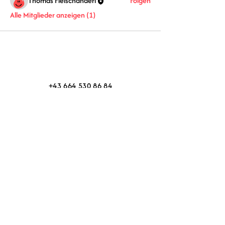
Thomas Fleischanderl
Folgen
Alle Mitglieder anzeigen (1)
+43 664 530 86 84
feuer@bucketlist-schmied.com
Walter-Pühringer-Straße 6
A-4190 Bad Leonfelden