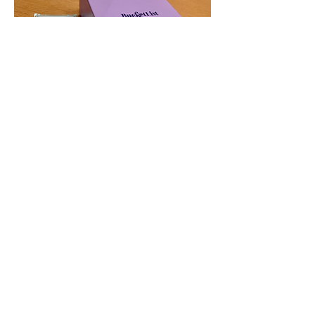
0
9
Write a comment...
Info
Mache das, was sonst keiner macht!