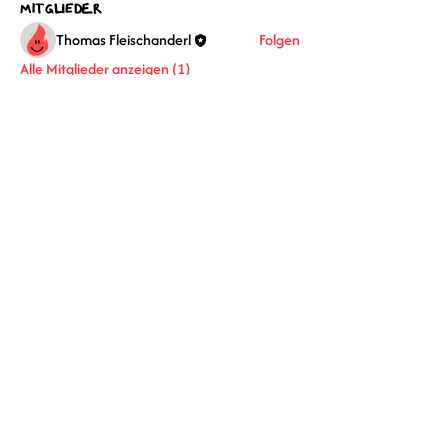
Mitglieder
Thomas Fleischanderl
Folgen
Alle Mitglieder anzeigen (1)
+43 664 530 86 84
feuer@bucketlist-schmied.com
Walter-Pühringer-Straße 6
A-4190 Bad Leonfelden