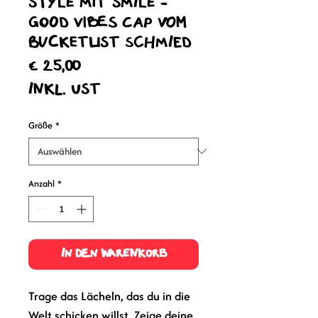
Style mit Smile -
Good Vibes Cap vom
Bucketlist Schmied
Preis
€ 25,00
inkl. USt
Größe
*
Anzahl
*
In den Warenkorb
Trage das Lächeln, das du in die
Welt schicken willst.
Zeige deine