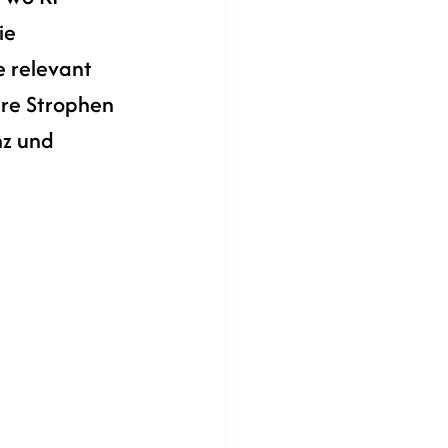
ie 
e relevant 
ere Strophen 
nz und 