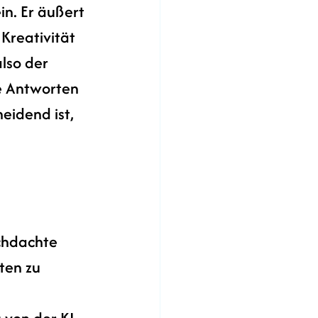
in. Er äußert 
Kreativität 
lso der 
he Antworten 
eidend ist, 
chdachte 
ten zu 
 von der KI 