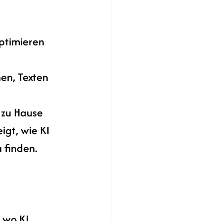
ptimieren 
en, Texten 
 zu Hause 
igt, wie KI 
 finden.
 wo KI 