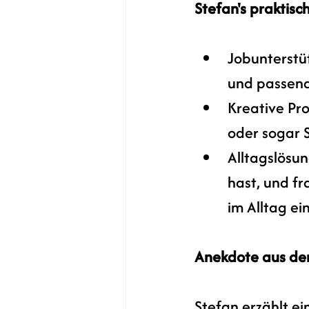
Stefan's praktisc
Jobunterstü
und passend
Kreative Pro
oder sogar 
Alltagslösun
hast, und fr
im Alltag e
Anekdote aus d
Stefan erzählt e