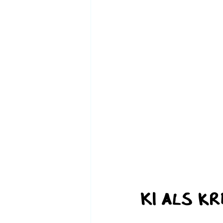
KI als k