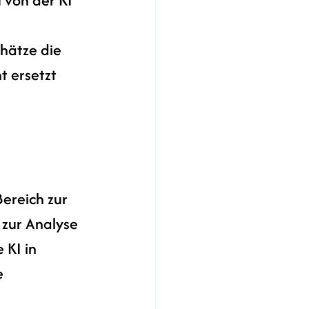
hätze die 
t ersetzt 
ereich zur 
 zur Analyse 
KI in 
e 