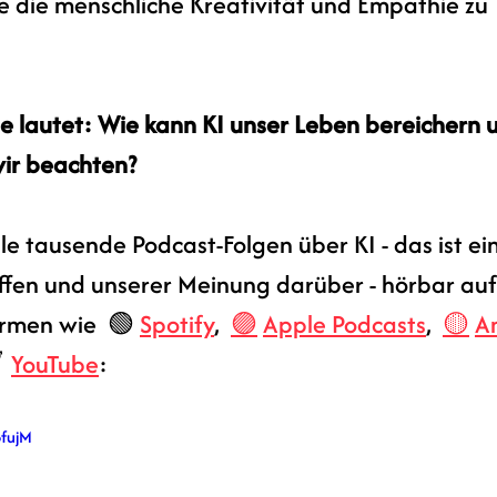
e die menschliche Kreativität und Empathie zu 
ge lautet: Wie kann KI unser Leben bereichern 
wir beachten?
ile tausende Podcast-Folgen über KI - das ist e
ffen und unserer Meinung darüber 
- 
hörbar auf
rmen wie  🟢 
Spotify
,  
🟣
Apple Podcasts
,  
🟡
A
 
YouTube
:
BfujM