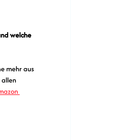
und welche 
ine mehr aus 
 allen 
mazon 