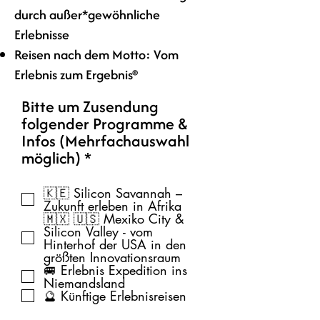
durch außer*gewöhnliche
Erlebnisse
Reisen nach dem Motto: Vom
Erlebnis zum Ergebnis®
Bitte um Zusendung
folgender Programme &
Infos (Mehrfachauswahl
P
möglich)
*
f
l
🇰🇪 Silicon Savannah –
Zukunft erleben in Afrika
i
🇲🇽 🇺🇸 Mexiko City &
c
Silicon Valley - vom
h
Hinterhof der USA in den
größten Innovationsraum
t
🚐 Erlebnis Expedition ins
f
Niemandsland
e
🔮 Künftige Erlebnisreisen
l